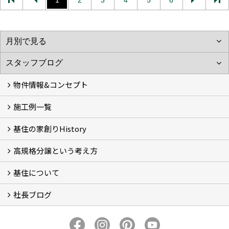
1
2
3
4
5
6
物件情報&コンセプト
施工例一覧
新着情報&基住の３つの家
イベント予告
イベント報告
基住の家創りHistory
Photo Gallery
現場レポート
完工事例
お客様の声
高規格分譲という考え方
基住の夢はもっと大きくもっと優しく
夢の実現へ
わが街をポートランドへ
アメノヨリミチ (3)
新築住宅事業
自然共生街創り事業
再生可能エネルギー事業
森の家コモンハウス【こもびお】
コンセプトハウス (2)
基住について
高規格分譲ってなんだろう？
STUDIO KIJYU【スタジオ基住】
これからの家創り
知ってほしい１１のこと
社長ブログ
基住について
会社概要
プライバシーポリシーについて
メンテナンスについて
トピックス
家創りのこと