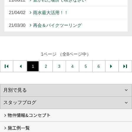
21/04/02
雨水最大活用！！
21/03/30
再会＆バイクツーリング
1ページ （全8ページ中）
1
2
3
4
5
6
物件情報&コンセプト
施工例一覧
新着情報&基住の３つの家
イベント予告
イベント報告