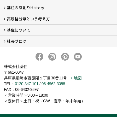
基住の家創りHistory
Photo Gallery
現場レポート
完工事例
お客様の声
高規格分譲という考え方
基住の夢はもっと大きくもっと優しく
夢の実現へ
わが街をポートランドへ
アメノヨリミチ (3)
新築住宅事業
自然共生街創り事業
再生可能エネルギー事業
森の家コモンハウス【こもびお】
コンセプトハウス (2)
基住について
高規格分譲ってなんだろう？
STUDIO KIJYU【スタジオ基住】
これからの家創り
知ってほしい１１のこと
社長ブログ
基住について
会社概要
プライバシーポリシーについて
メンテナンスについて
トピックス
家創りのこと
株式会社基住
〒661-0047
兵庫県尼崎市西昆陽１丁目30番11号
地図
TEL：
0120-347-101
/
06-4962-3088
FAX：06-6432-9597
＜営業時間＞9:00～18:00
＜定休日＞土日・祝（GW・夏季・年末年始）