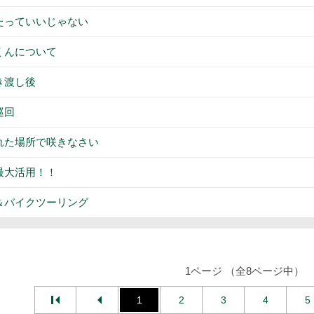
たっていいじゃない
くんについて
き渡し後
巡回
れた場所で咲きなさい
最大活用！！
＆バイクツーリング
1ページ （全8ページ中）
1
2
3
4
5