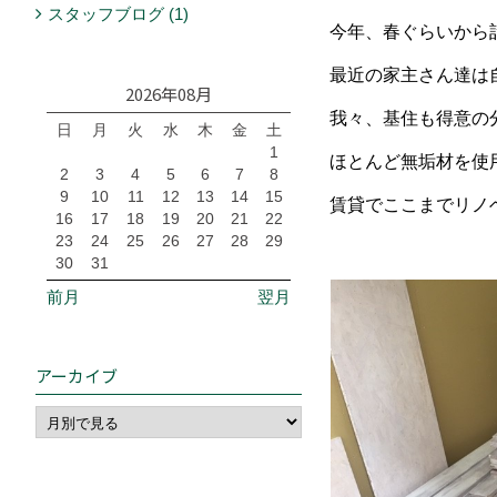
スタッフブログ (1)
今年、春ぐらいから
最近の家主さん達は
2026年08月
我々、基住も得意の
日
月
火
水
木
金
土
1
ほとんど無垢材を使
2
3
4
5
6
7
8
9
10
11
12
13
14
15
賃貸でここまでリノ
16
17
18
19
20
21
22
23
24
25
26
27
28
29
30
31
前月
翌月
アーカイブ