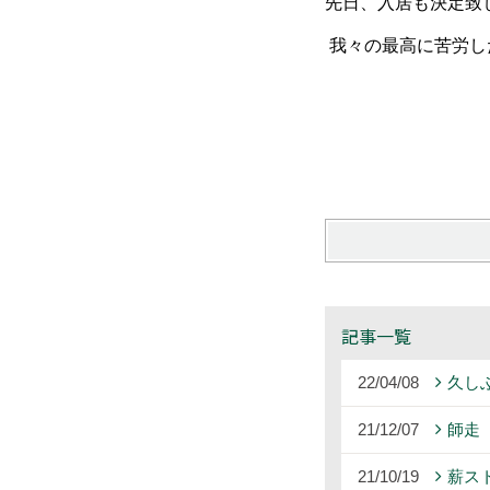
先日、入居も決定致
我々の最高に苦労し
記事一覧
22/04/08
久し
21/12/07
師走
21/10/19
薪ス