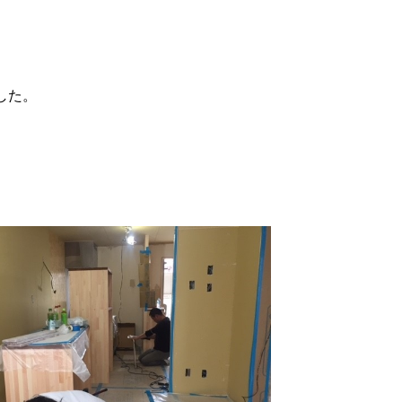
、
した。