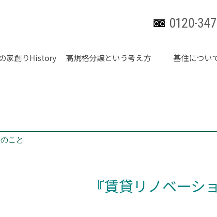
0120-347
の家創りHistory
高規格分譲という考え方
基住につい
々のこと
『賃貸リノベーシ