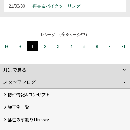
21/03/30
再会＆バイクツーリング
1ページ （全8ページ中）
1
2
3
4
5
6
物件情報&コンセプト
施工例一覧
新着情報&基住の３つの家
イベント予告
イベント報告
基住の家創りHistory
Photo Gallery
現場レポート
完工事例
お客様の声