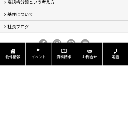
高規格分譲という考え方
基住の夢はもっと大きくもっと優しく
夢の実現へ
わが街をポートランドへ
アメノヨリミチ (3)
新築住宅事業
自然共生街創り事業
再生可能エネルギー事業
森の家コモンハウス【こもびお】
コンセプトハウス (2)
基住について
高規格分譲ってなんだろう？
STUDIO KIJYU【スタジオ基住】
これからの家創り
知ってほしい１１のこと
社長ブログ
基住について
会社概要
プライバシーポリシーについて
メンテナンスについて
トピックス
家創りのこと
株式会社基住
物件情報
イベント
資料請求
お問合せ
電話
〒661-0047
兵庫県尼崎市西昆陽１丁目30番11号
地図
TEL：
0120-347-101
/
06-4962-3088
FAX：06-6432-9597
＜営業時間＞9:00～18:00
＜定休日＞土日・祝（GW・夏季・年末年始）
Copyright (c) kijyu. All Rights Reserved.
Produced by
ゴデスクリエイト