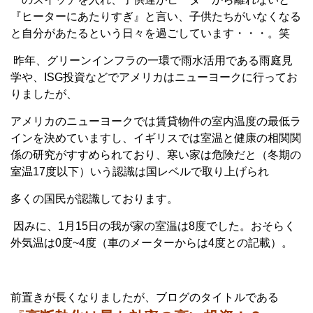
『ヒーターにあたりすぎ』と言い、子供たちがいなくなる
と自分があたるという日々を過ごしています・・・。笑
昨年、グリーンインフラの一環で雨水活用である雨庭見
学や、ISG投資などでアメリカはニューヨークに行ってお
りましたが、
アメリカのニューヨークでは賃貸物件の室内温度の最低ラ
インを決めていますし、イギリスでは室温と健康の相関関
係の研究がすすめられており、寒い家は危険だと（冬期の
室温17度以下）いう認識は国レベルで取り上げられ
多くの国民が認識しております。
因みに、1月15日の我が家の室温は8度でした。おそらく
外気温は0度~4度（車のメーターからは4度との記載）。
前置きが長くなりましたが、ブログのタイトルである