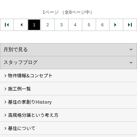
1ページ （全8ページ中）
1
2
3
4
5
6
物件情報&コンセプト
施工例一覧
新着情報&基住の３つの家
イベント予告
イベント報告
基住の家創りHistory
Photo Gallery
現場レポート
完工事例
お客様の声
高規格分譲という考え方
基住の夢はもっと大きくもっと優しく
夢の実現へ
わが街をポートランドへ
アメノヨリミチ (3)
新築住宅事業
自然共生街創り事業
再生可能エネルギー事業
森の家コモンハウス【こもびお】
コンセプトハウス (2)
基住について
高規格分譲ってなんだろう？
STUDIO KIJYU【スタジオ基住】
これからの家創り
知ってほしい１１のこと