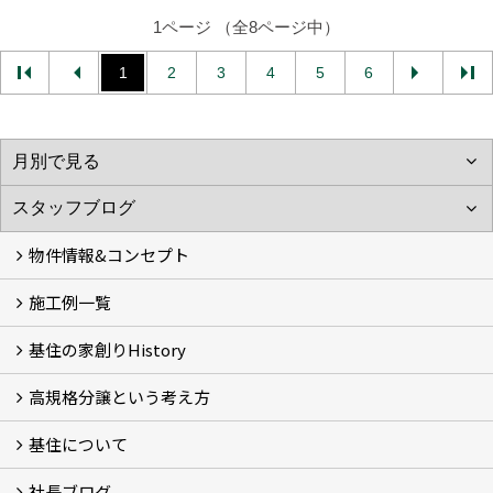
1ページ （全8ページ中）
1
2
3
4
5
6
物件情報&コンセプト
施工例一覧
新着情報&基住の３つの家
イベント予告
イベント報告
基住の家創りHistory
Photo Gallery
現場レポート
完工事例
お客様の声
高規格分譲という考え方
基住の夢はもっと大きくもっと優しく
夢の実現へ
わが街をポートランドへ
アメノヨリミチ (3)
新築住宅事業
自然共生街創り事業
再生可能エネルギー事業
森の家コモンハウス【こもびお】
コンセプトハウス (2)
基住について
高規格分譲ってなんだろう？
STUDIO KIJYU【スタジオ基住】
これからの家創り
知ってほしい１１のこと
社長ブログ
基住について
会社概要
プライバシーポリシーについて
メンテナンスについて
トピックス