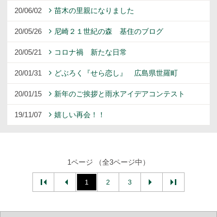
20/06/02
苗木の里親になりました
20/05/26
尼崎２１世紀の森 基住のブログ
20/05/21
コロナ禍 新たな日常
20/01/31
どぶろく『せら恋し』 広島県世羅町
20/01/15
新年のご挨拶と雨水アイデアコンテスト
19/11/07
嬉しい再会！！
1ページ （全3ページ中）
1
2
3