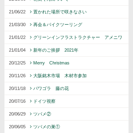
21/06/22
置かれた場所で咲きなさい
21/03/30
再会＆バイクツーリング
21/01/22
グリーンインフラストラクチャー アメニワ
21/01/04
新年のご挨拶 2021年
20/12/25
Merry Christmas
20/11/26
大阪銘木市場 木材市参加
20/11/18
パワゴラ 藤の花
20/07/16
ドイツ視察
20/06/29
ツバメ②
20/06/05
ツバメの巣①