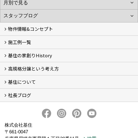
物件情報&コンセプト
施工例一覧
新着情報&基住の３つの家
イベント予告
イベント報告
基住の家創りHistory
Photo Gallery
現場レポート
完工事例
お客様の声
高規格分譲という考え方
基住の夢はもっと大きくもっと優しく
夢の実現へ
わが街をポートランドへ
アメノヨリミチ (3)
新築住宅事業
自然共生街創り事業
再生可能エネルギー事業
森の家コモンハウス【こもびお】
コンセプトハウス (2)
基住について
高規格分譲ってなんだろう？
STUDIO KIJYU【スタジオ基住】
これからの家創り
知ってほしい１１のこと
社長ブログ
基住について
会社概要
プライバシーポリシーについて
メンテナンスについて
トピックス
家創りのこと
株式会社基住
〒661-0047