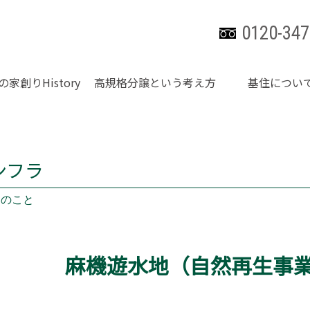
0120-347
の家創りHistory
高規格分譲という考え方
基住につい
ンフラ
々のこと
麻機遊水地（自然再生事業