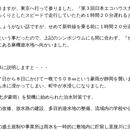
ますが、東京へ行って参りました。『第３回日本エコハウス
っくりとしたスピードで走行していたため１時間２０分遅れる
しょうがない話ですが、せめて新幹線を乗る前に１時間２０分
という事だったので、上記のシンポジウムにも間に合わず、『
にある麻機遊水地へ向かいました。
単に説明しますと・・・
７日から８日にかけて一晩で５０８㎜という豪雨が静岡を襲い
も水に浸かってしまい、町中が水浸しになりました。
七夕豪雨）を契機に始められた治水対策です。
の改修、放水路の建設、多目的遊水地の整備、流域内の学校や
の盛土規制や事業所は雨水を一時的に敷地内に貯留し直接川に