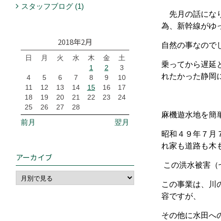
スタッフブログ (1)
先月の話になり
為、新幹線がゆ
2018年2月
自然の事なので
日
月
火
水
木
金
土
乗ってから遅延
1
2
3
れたかった静岡
4
5
6
7
8
9
10
11
12
13
14
15
16
17
18
19
20
21
22
23
24
25
26
27
28
麻機遊水地を簡
前月
翌月
昭和４９年７月
れ家も道路も木
アーカイブ
この洪水被害（
この事業は、川
容ですが、
その他に水田へ