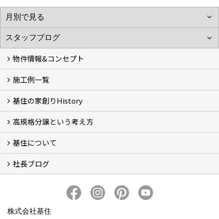
物件情報&コンセプト
施工例一覧
新着情報&基住の３つの家
イベント予告
イベント報告
基住の家創りHistory
Photo Gallery
現場レポート
完工事例
お客様の声
高規格分譲という考え方
基住の夢はもっと大きくもっと優しく
夢の実現へ
わが街をポートランドへ
アメノヨリミチ (3)
新築住宅事業
自然共生街創り事業
再生可能エネルギー事業
森の家コモンハウス【こもびお】
コンセプトハウス (2)
基住について
高規格分譲ってなんだろう？
STUDIO KIJYU【スタジオ基住】
これからの家創り
知ってほしい１１のこと
社長ブログ
基住について
会社概要
プライバシーポリシーについて
メンテナンスについて
トピックス
家創りのこと
株式会社基住