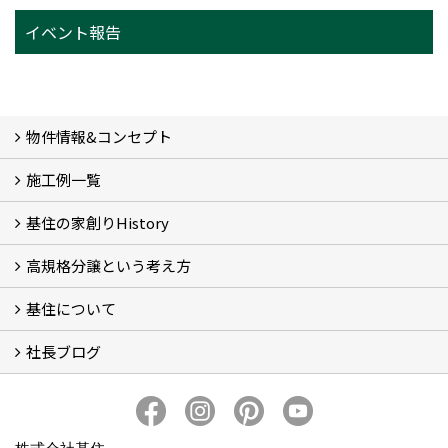
イベント報告
物件情報&コンセプト
施工例一覧
新着情報&基住の３つの家
イベント予告
イベント報告
基住の家創りHistory
Photo Gallery
現場レポート
完工事例
お客様の声
高規格分譲という考え方
基住の夢はもっと大きくもっと優しく
夢の実現へ
わが街をポートランドへ
アメノヨリミチ (3)
新築住宅事業
自然共生街創り事業
再生可能エネルギー事業
森の家コモンハウス【こもびお】
コンセプトハウス (2)
基住について
高規格分譲ってなんだろう？
STUDIO KIJYU【スタジオ基住】
これからの家創り
知ってほしい１１のこと
社長ブログ
基住について
会社概要
プライバシーポリシーについて
メンテナンスについて
トピックス
家創りのこと