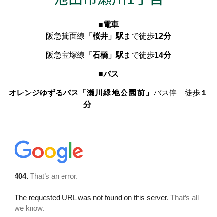
■電車
阪急箕面線
「桜井」駅
まで徒歩
12分
阪急宝塚線
「石橋」駅
まで徒歩
14分
■バス
オレンジゆずるバス
「瀬川緑地公園前」
バス停 徒歩
１
分