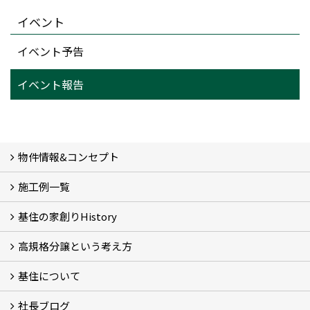
イベント
イベント予告
イベント報告
物件情報&コンセプト
施工例一覧
新着情報&基住の３つの家
イベント予告
イベント報告
基住の家創りHistory
Photo Gallery
現場レポート
完工事例
お客様の声
高規格分譲という考え方
基住の夢はもっと大きくもっと優しく
夢の実現へ
わが街をポートランドへ
アメノヨリミチ (3)
新築住宅事業
自然共生街創り事業
再生可能エネルギー事業
森の家コモンハウス【こもびお】
コンセプトハウス (2)
基住について
高規格分譲ってなんだろう？
STUDIO KIJYU【スタジオ基住】
これからの家創り
知ってほしい１１のこと
社長ブログ
基住について
会社概要
プライバシーポリシーについて
メンテナンスについて
トピックス