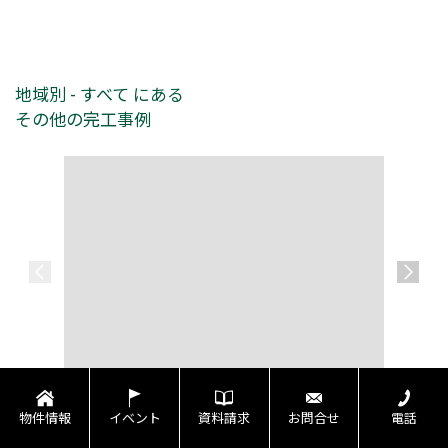
地域別 - すべて にある
その他の完工事例
OB様邸増築工事
A様邸
物件情報
イベント
資料請求
お問合せ
電話
平屋からリノベーション
注文建築