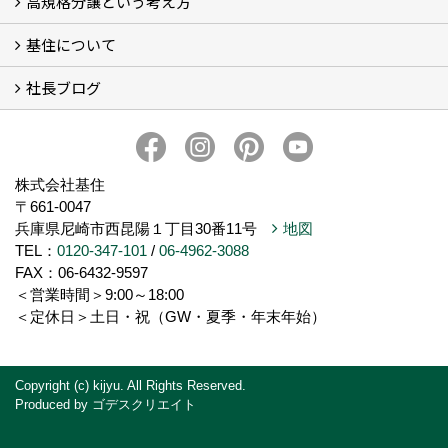
高規格分譲という考え方
基住の夢はもっと大きくもっと優しく
夢の実現へ
わが街をポートランドへ
アメノヨリミチ (3)
新築住宅事業
自然共生街創り事業
再生可能エネルギー事業
森の家コモンハウス【こもびお】
コンセプトハウス (2)
基住について
高規格分譲ってなんだろう？
STUDIO KIJYU【スタジオ基住】
これからの家創り
知ってほしい１１のこと
社長ブログ
基住について
会社概要
プライバシーポリシーについて
メンテナンスについて
トピックス
家創りのこと
株式会社基住
〒661-0047
兵庫県尼崎市西昆陽１丁目30番11号
地図
TEL：
0120-347-101
/
06-4962-3088
FAX：06-6432-9597
＜営業時間＞9:00～18:00
＜定休日＞土日・祝（GW・夏季・年末年始）
Copyright (c) kijyu. All Rights Reserved.
Produced by
ゴデスクリエイト