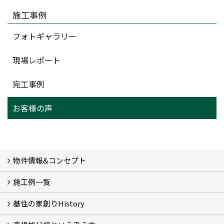
施工事例
フォトギャラリー
現場レポート
完工事例
お客様の声
物件情報&コンセプト
施工例一覧
新着情報&基住の３つの家
イベント予告
イベント報告
基住の家創りHistory
Photo Gallery
現場レポート
完工事例
お客様の声