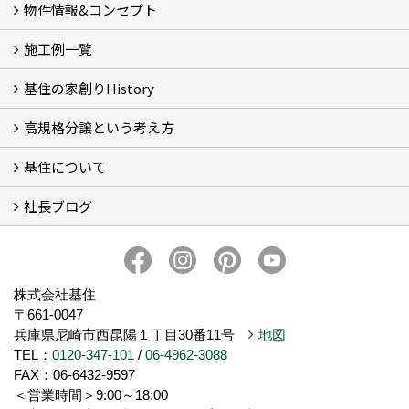
物件情報&コンセプト
施工例一覧
新着情報&基住の３つの家
イベント予告
イベント報告
基住の家創りHistory
Photo Gallery
現場レポート
完工事例
お客様の声
高規格分譲という考え方
基住の夢はもっと大きくもっと優しく
夢の実現へ
わが街をポートランドへ
アメノヨリミチ (3)
新築住宅事業
自然共生街創り事業
再生可能エネルギー事業
森の家コモンハウス【こもびお】
コンセプトハウス (2)
基住について
高規格分譲ってなんだろう？
STUDIO KIJYU【スタジオ基住】
これからの家創り
知ってほしい１１のこと
社長ブログ
基住について
会社概要
プライバシーポリシーについて
メンテナンスについて
トピックス
家創りのこと
株式会社基住
〒661-0047
兵庫県尼崎市西昆陽１丁目30番11号
地図
TEL：
0120-347-101
/
06-4962-3088
FAX：06-6432-9597
＜営業時間＞9:00～18:00