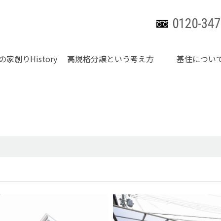
0120-347
の家創りHistory
高規格分譲という考え方
基住につい