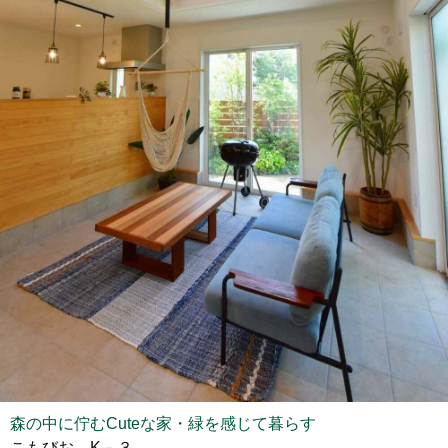
森の中に佇むCuteな家・緑を感じて暮らす
こもびお K－３