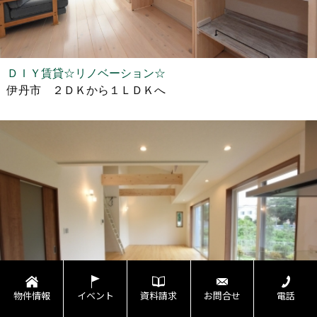
ＤＩＹ賃貸☆リノベーション☆
伊丹市 ２ＤＫから１ＬＤＫへ
物件情報
イベント
資料請求
お問合せ
電話