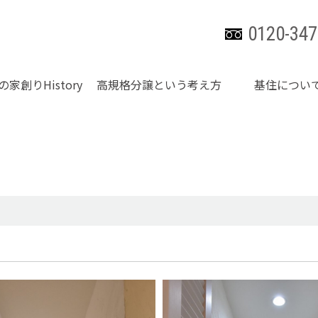
0120-347
の家創りHistory
高規格分譲という考え方
基住につい