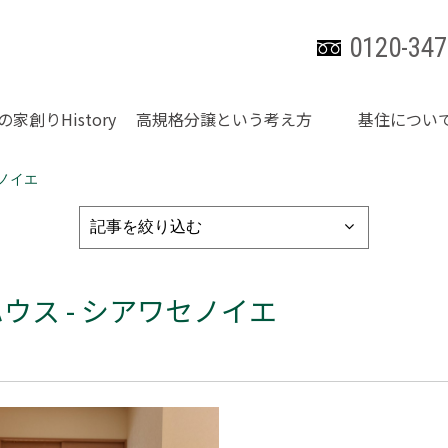
0120-347
の家創りHistory
高規格分譲という考え方
基住につい
ノイエ
ス - シアワセノイエ