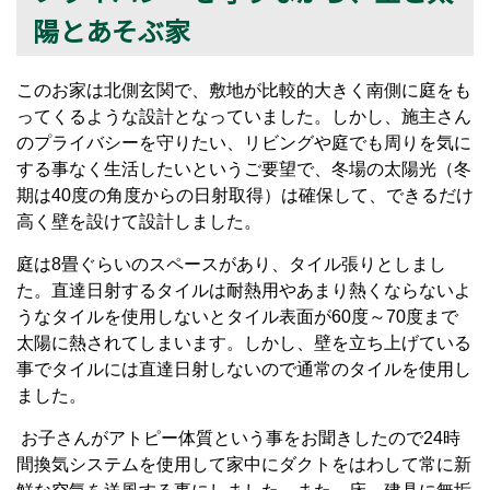
陽とあそぶ家
このお家は北側玄関で、敷地が比較的大きく南側に庭をも
ってくるような設計となっていました。しかし、施主さん
のプライバシーを守りたい、リビングや庭でも周りを気に
する事なく生活したいというご要望で、冬場の太陽光（冬
期は40度の角度からの日射取得）は確保して、できるだけ
高く壁を設けて設計しました。
庭は8畳ぐらいのスペースがあり、タイル張りとしまし
た。直達日射するタイルは耐熱用やあまり熱くならないよ
うなタイルを使用しないとタイル表面が60度～70度まで
太陽に熱されてしまいます。しかし、壁を立ち上げている
事でタイルには直達日射しないので通常のタイルを使用し
ました。
お子さんがアトピー体質という事をお聞きしたので24時
間換気システムを使用して家中にダクトをはわして常に新