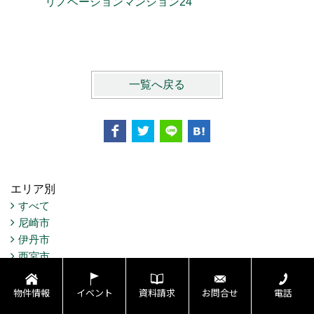
リノベーションマンション24
現代和風
一覧へ戻る
エリア別
すべて
尼崎市
伊丹市
西宮市
宝塚市
川西市
物件情報
イベント
資料請求
お問合せ
電話
豊中市