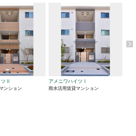
イツⅡ
アメニワハイツⅠ
賃貸
マンション
雨水活用賃貸マンション
2LD